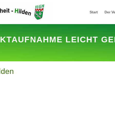
Start
Der V
KTAUFNAHME LEICHT G
lden